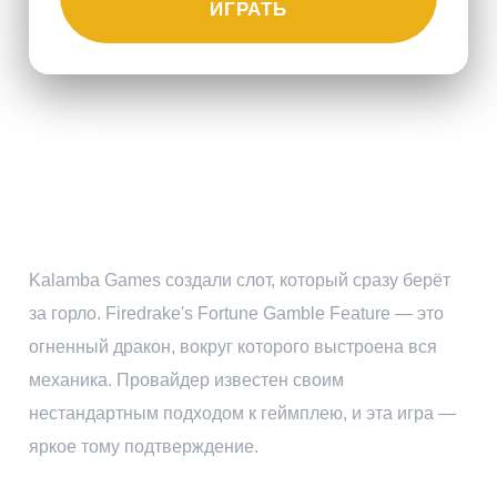
ИГРАТЬ
Firedrake's Fortune Gamble Feature —
обзор слота одним взглядом
Kalamba Games создали слот, который сразу берёт
за горло. Firedrake's Fortune Gamble Feature — это
огненный дракон, вокруг которого выстроена вся
механика. Провайдер известен своим
нестандартным подходом к геймплею, и эта игра —
яркое тому подтверждение.