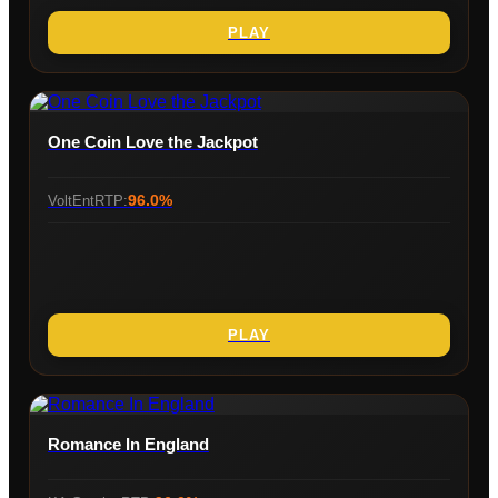
PLAY
One Coin Love the Jackpot
96.0%
VoltEnt
RTP:
PLAY
Romance In England