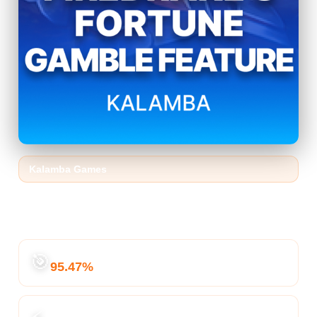
Kalamba Games
FIREDRAKE'S FORTUNE GAMBLE
FEATURE
RTP
🎯
95.47%
ВОЛАТИЛЬНОСТЬ