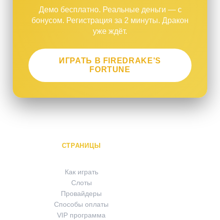
Демо бесплатно. Реальные деньги — с
бонусом. Регистрация за 2 минуты. Дракон
уже ждёт.
ИГРАТЬ В FIREDRAKE'S
FORTUNE
СТРАНИЦЫ
ТОП Казино
Как играть
Слоты
Провайдеры
Способы оплаты
VIP программа