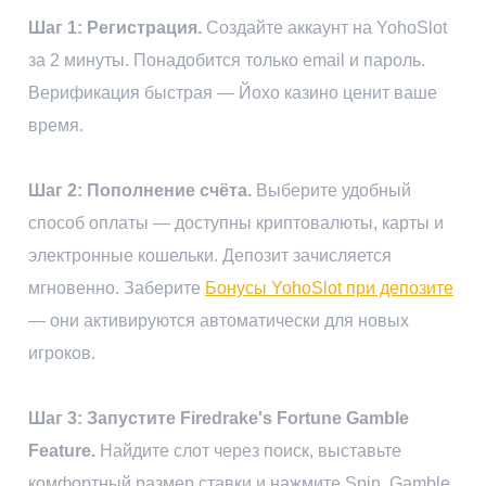
Шаг 1: Регистрация.
Создайте аккаунт на YohoSlot
за 2 минуты. Понадобится только email и пароль.
Верификация быстрая — Йохо казино ценит ваше
время.
Шаг 2: Пополнение счёта.
Выберите удобный
способ оплаты — доступны криптовалюты, карты и
электронные кошельки. Депозит зачисляется
мгновенно. Заберите
Бонусы YohoSlot при депозите
— они активируются автоматически для новых
игроков.
Шаг 3: Запустите Firedrake's Fortune Gamble
Feature.
Найдите слот через поиск, выставьте
комфортный размер ставки и нажмите Spin. Gamble