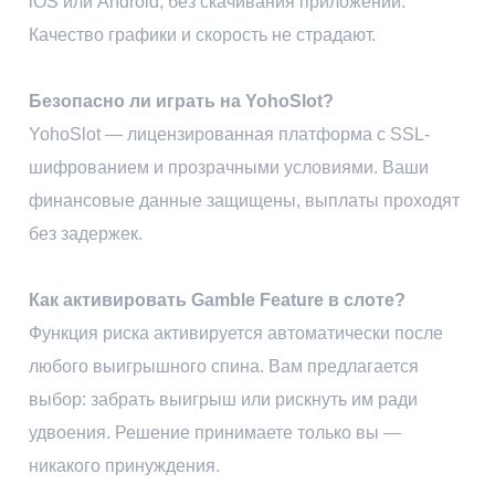
iOS или Android, без скачивания приложений.
Качество графики и скорость не страдают.
Безопасно ли играть на YohoSlot?
YohoSlot — лицензированная платформа с SSL-
шифрованием и прозрачными условиями. Ваши
финансовые данные защищены, выплаты проходят
без задержек.
Как активировать Gamble Feature в слоте?
Функция риска активируется автоматически после
любого выигрышного спина. Вам предлагается
выбор: забрать выигрыш или рискнуть им ради
удвоения. Решение принимаете только вы —
никакого принуждения.