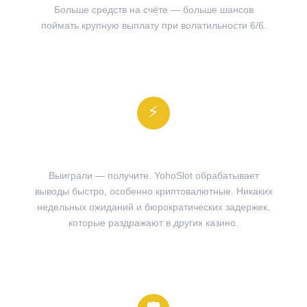
Больше средств на счёте — больше шансов
поймать крупную выплату при волатильности 6/6.
⚡
Мгновенные выплаты
Выиграли — получите. YohoSlot обрабатывает
выводы быстро, особенно криптовалютные. Никаких
недельных ожиданий и бюрократических задержек,
которые раздражают в других казино.