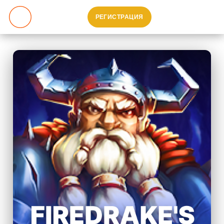
РЕГИСТРАЦИЯ