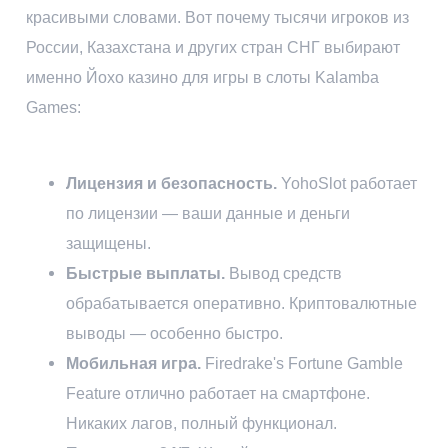
красивыми словами. Вот почему тысячи игроков из
России, Казахстана и других стран СНГ выбирают
именно Йохо казино для игры в слоты Kalamba
Games:
Лицензия и безопасность.
YohoSlot работает
по лицензии — ваши данные и деньги
защищены.
Быстрые выплаты.
Вывод средств
обрабатывается оперативно. Криптовалютные
выводы — особенно быстро.
Мобильная игра.
Firedrake's Fortune Gamble
Feature отлично работает на смартфоне.
Никаких лагов, полный функционал.