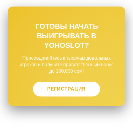
Узбекистана, Kaspi Pay для Казахстана, местные
определяется количеством накопленных
из 5 звезд.
ответственной игры — установить дневные,
банковские переводы. Мы соблюдаем все
компойнтов — за каждые 100 сом ставок
недельные или месячные ограничения на депозиты
требования международного права и работаем
начисляется 1 компойнт. Переход на новый уровень
и ставки. VIP-игроки получают повышенные лимиты
ГОТОВЫ НАЧАТЬ
только в юрисдикциях, где онлайн-гейминг
открывает дополнительные привилегии:
и возможность индивидуального согласования
ВЫИГРЫВАТЬ В
разрешен. Игроки должны быть старше 18 лет и
увеличенный кэшбэк (до 15% на высших уровнях),
крупных транзакций. Все лимиты можно временно
подтвердить свою личность при регистрации.
персональные бонусы, приоритетную поддержку,
снизить, но повышение вступает в силу через 24
YOHOSLOT?
Отзывы игроков YohoSlot
повышенные лимиты на вывод средств. VIP-игроки
из стран СНГ
часа для защиты от импульсивных решений.
подтверждают высокое качество сервиса и быстрые
получают эксклюзивные приглашения на турниры,
Присоединяйтесь к тысячам довольных
выплаты. Техническая поддержка решает вопросы
подарки на день рождения и праздники,
игроков и получите приветственный бонус
игроков из любых стран в одинаково короткие сроки.
возможность досрочного вывода бонусных средств.
до 100,000 сом!
Компойнты можно обменивать на реальные деньги
по курсу 100 компойнтов = 1 доллар. Статус
РЕГИСТРАЦИЯ
сохраняется в течение года с момента последней
активности. Персональный VIP-менеджер
назначается с уровня Золото и выше, решая любые
вопросы в течение 15 минут.