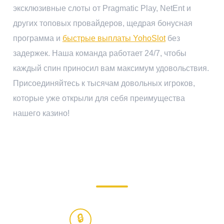
эксклюзивные слоты от Pragmatic Play, NetEnt и
других топовых провайдеров, щедрая бонусная
программа и
быстрые выплаты YohoSlot
без
задержек. Наша команда работает 24/7, чтобы
каждый спин приносил вам максимум удовольствия.
Присоединяйтесь к тысячам довольных игроков,
которые уже открыли для себя преимущества
нашего казино!
Гарантии Безопасности
🔒
SSL Шифрование