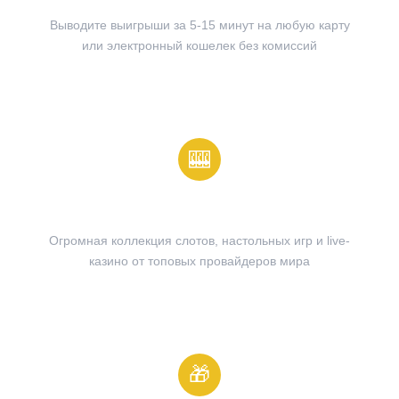
Выводите выигрыши за 5-15 минут на любую карту
или электронный кошелек без комиссий
🎰
3000+ Игр
Огромная коллекция слотов, настольных игр и live-
казино от топовых провайдеров мира
🎁