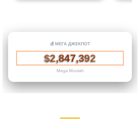
💰 МЕГА ДЖЕКПОТ
$2,847,392
Mega Moolah
Топовые Провайдеры Игр