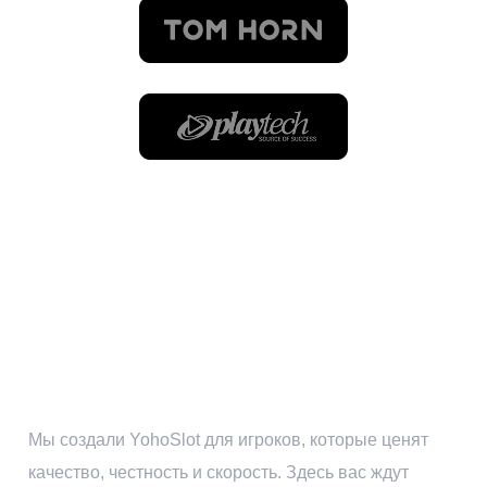
YohoSlot — Ваше Онлайн
Казино для Больших
Побед
Мы создали YohoSlot для игроков, которые ценят
качество, честность и скорость. Здесь вас ждут