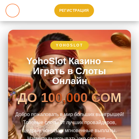
РЕГИСТРАЦИЯ
YOHOSLOT
YohoSlot Казино —
Играть в Слоты
Онлайн
ДО 100,000 СОМ
ДО 100,000 СОМ
Добро пожаловать в мир больших выигрышей!
Топовые слоты от лучших провайдеров,
щедрые бонусы и мгновенные выплаты.
Начните выигрывать уже сегодня —