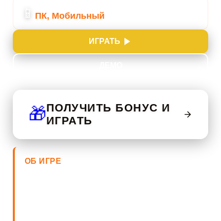
ПЛАТФОРМЫ
📱
ПК, Мобильный
ИГРАТЬ
ДЕМО
ПОЛУЧИТЬ БОНУС И
🎁
ИГРАТЬ
ОБ ИГРЕ
Cash Ultimate — классический слот от Red Tiger
Gaming с сеткой 5×3 и фиксированными линиями
выплат. RTP 94.78% и средняя волатильность
обеспечивают комфортный баланс между