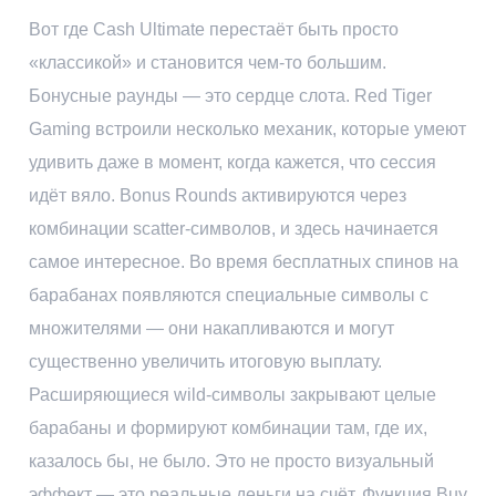
Вот где Cash Ultimate перестаёт быть просто
«классикой» и становится чем-то большим.
Бонусные раунды — это сердце слота. Red Tiger
Gaming встроили несколько механик, которые умеют
удивить даже в момент, когда кажется, что сессия
идёт вяло. Bonus Rounds активируются через
комбинации scatter-символов, и здесь начинается
самое интересное. Во время бесплатных спинов на
барабанах появляются специальные символы с
множителями — они накапливаются и могут
существенно увеличить итоговую выплату.
Расширяющиеся wild-символы закрывают целые
барабаны и формируют комбинации там, где их,
казалось бы, не было. Это не просто визуальный
эффект — это реальные деньги на счёт. Функция Buy