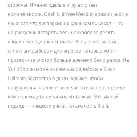
стороны. Именно здесь в игру вступает
волатильность. Cash Ultimate Medium волатильность
означает, что дисперсия не слишком высокая — ты
не рискуешь потерять весь банкролл за десять
спинов без единой выплаты. Это делает автомат
отличным выбором для игроков, которые хотят
провести за слотом больше времени без стресса. На
YohoSlot ты можешь сначала опробовать Cash
Ultimate бесплатно в демо-режиме, чтобы
почувствовать ритм игры и частоту выплат, прежде
чем переходить к реальным ставкам. Это умный
подход — никакого риска, только чистый опыт.
Бонусные функции: что происходит
внутри Bonus Rounds