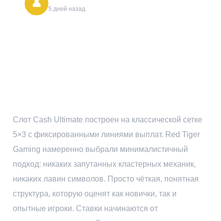
👤
5 дней назад
Механика и структура игрового
автомата Cash Ultimate
Слот Cash Ultimate построен на классической сетке
5×3 с фиксированными линиями выплат. Red Tiger
Gaming намеренно выбрали минималистичный
подход: никаких запутанных кластерных механик,
никаких лавин символов. Просто чёткая, понятная
структура, которую оценят как новички, так и
опытные игроки. Ставки начинаются от