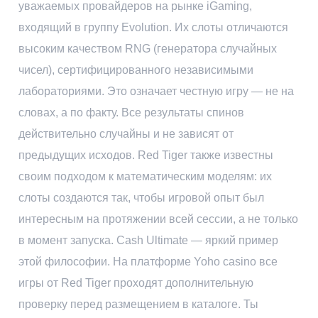
уважаемых провайдеров на рынке iGaming,
входящий в группу Evolution. Их слоты отличаются
высоким качеством RNG (генератора случайных
чисел), сертифицированного независимыми
лабораториями. Это означает честную игру — не на
словах, а по факту. Все результаты спинов
действительно случайны и не зависят от
предыдущих исходов. Red Tiger также известны
своим подходом к математическим моделям: их
слоты создаются так, чтобы игровой опыт был
интересным на протяжении всей сессии, а не только
в момент запуска. Cash Ultimate — яркий пример
этой философии. На платформе Yoho casino все
игры от Red Tiger проходят дополнительную
проверку перед размещением в каталоге. Ты