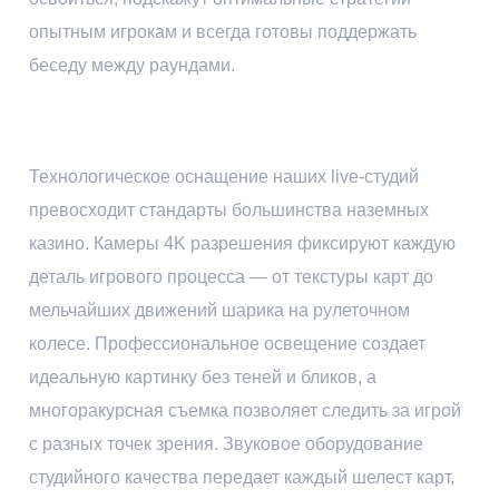
опытным игрокам и всегда готовы поддержать
беседу между раундами.
HD-Студии и Передовые Технологии
Технологическое оснащение наших live-студий
превосходит стандарты большинства наземных
казино. Камеры 4K разрешения фиксируют каждую
деталь игрового процесса — от текстуры карт до
мельчайших движений шарика на рулеточном
колесе. Профессиональное освещение создает
идеальную картинку без теней и бликов, а
многоракурсная съемка позволяет следить за игрой
с разных точек зрения. Звуковое оборудование
студийного качества передает каждый шелест карт,