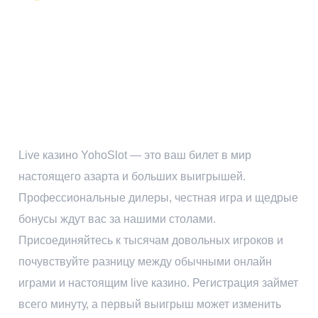
Начните Играть в Live
Казино Прямо Сейчас
Live казино YohoSlot — это ваш билет в мир
настоящего азарта и больших выигрышей.
Профессиональные дилеры, честная игра и щедрые
бонусы ждут вас за нашими столами.
Присоединяйтесь к тысячам довольных игроков и
почувствуйте разницу между обычными онлайн
играми и настоящим live казино. Регистрация займет
всего минуту, а первый выигрыш может изменить