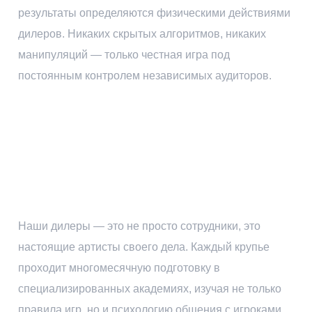
результаты определяются физическими действиями
дилеров. Никаких скрытых алгоритмов, никаких
манипуляций — только честная игра под
постоянным контролем независимых аудиторов.
Профессиональные Дилеры — Сердце
Live Казино
Наши дилеры — это не просто сотрудники, это
настоящие артисты своего дела. Каждый крупье
проходит многомесячную подготовку в
специализированных академиях, изучая не только
правила игр, но и психологию общения с игроками.