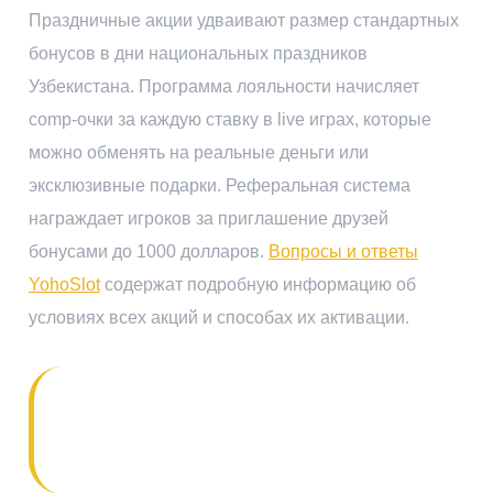
Праздничные акции удваивают размер стандартных
бонусов в дни национальных праздников
Узбекистана. Программа лояльности начисляет
comp-очки за каждую ставку в live играх, которые
можно обменять на реальные деньги или
эксклюзивные подарки. Реферальная система
награждает игроков за приглашение друзей
бонусами до 1000 долларов.
Вопросы и ответы
YohoSlot
содержат подробную информацию об
условиях всех акций и способах их активации.
Эксклюзивно в YohoSlot: столы с узбекскими
дилерами, говорящими на родном языке.
Комфорт и понимание на высшем уровне!