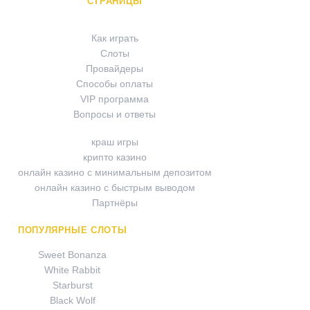
СТРАНИЦЫ
ТОП Казино
Как играть
Слоты
Провайдеры
Способы оплаты
VIP программа
Вопросы и ответы
демо игры онлайн играть бесплатно
краш игры
крипто казино
онлайн казино с минимальным депозитом
онлайн казино с быстрым выводом
Партнёры
ПОПУЛЯРНЫЕ СЛОТЫ
Sweet Bonanza
White Rabbit
Starburst
Black Wolf