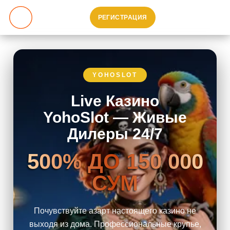
РЕГИСТРАЦИЯ
YOHOSLOT
Live Казино
YohoSlot — Живые
Дилеры 24/7
500% ДО 150 000
500% ДО 150 000
СУМ
СУМ
Почувствуйте азарт настоящего казино не
выходя из дома. Профессиональные крупье,