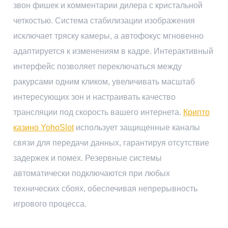
звон фишек и комментарии дилера с кристальной
четкостью. Система стабилизации изображения
исключает тряску камеры, а автофокус мгновенно
адаптируется к изменениям в кадре. Интерактивный
интерфейс позволяет переключаться между
ракурсами одним кликом, увеличивать масштаб
интересующих зон и настраивать качество
трансляции под скорость вашего интернета.
Крипто
казино YohoSlot
использует защищенные каналы
связи для передачи данных, гарантируя отсутствие
задержек и помех. Резервные системы
автоматически подключаются при любых
технических сбоях, обеспечивая непрерывность
игрового процесса.