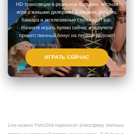
HD-трансляции в реальном времени, честная
игра с живыми дилерами. Блэкджек, рулетка,
баккара и эксклюзивные столы ждут вас.
Начните играть прямо сейчас и получите
приветственный бонус на первый депозит!
ИГРАТЬ СЕЙЧАС
Live Казино Узбекистан —
Новый Уровень Игры
Live казино YohoSlot переносит атмосферу элитных
игорных заведений прямо на ваш экран. Забудьте о