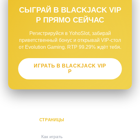
СЫГРАЙ В BLACKJACK VIP
P ПРЯМО СЕЙЧАС
Регистрируйся в YohoSlot, забирай
приветственный бонус и открывай VIP-стол
от Evolution Gaming. RTP 99.29% ждёт тебя.
ИГРАТЬ В BLACKJACK VIP
P
СТРАНИЦЫ
ТОП Казино
Как играть