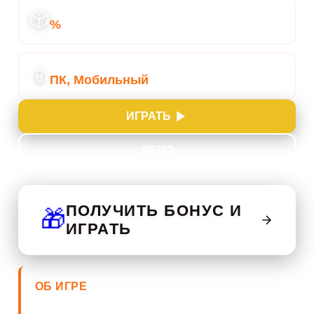
ЧАСТОТА ВЫИГРЫША
🎲
%
ПЛАТФОРМЫ
📱
ПК, Мобильный
ИГРАТЬ
ДЕМО
ПОЛУЧИТЬ БОНУС И
🎁
ИГРАТЬ
ОБ ИГРЕ
Blackjack VIP P — это премиальная live-игра от