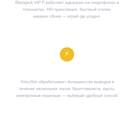
Blackjack VIP P работает идеально на смартфонах и
планшетах. HD-трансляция, быстрый отклик,
никаких сбоев — играй где угодно.
⚡
Быстрые выплаты
YohoSlot обрабатывает большинство выводов в
течение нескольких часов. Криптовалюта, карты,
электронные кошельки — выбирай удобный способ.