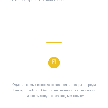
Почему Blackjack VIP P в
YohoSlot — это выгодно
🃏
RTP 99.29%
Один из самых высоких показателей возврата среди
live-игр. Evolution Gaming не экономит на честности
— и это чувствуется за каждым столом.