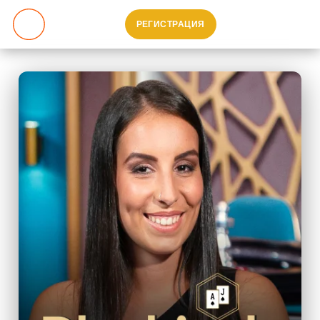
РЕГИСТРАЦИЯ