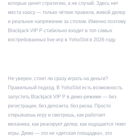
которые ценят стратегию, а не случай. Здесь нет
места хаосу — только чёткие правила, живой дилер
и реальное напряжение за столом. Именно поэтому
Blackjack VIP P стабильно входит в топ самых
востребованных live-игр в YohoSlot в 2026 году.
Демо-режим Blackjack VIP P —
попробуй бесплатно
Не уверен, стоит ли сразу играть на деньги?
Правильный подход. В YohoSlot есть возможность
запустить Blackjack VIP P в демо-режиме — без
регистрации, без депозита, без риска. Просто
открываешь игру и смотришь, как работает
механика, как реагирует дилер, как ощущается темп
игры. Демо — это не «детская площадка», это