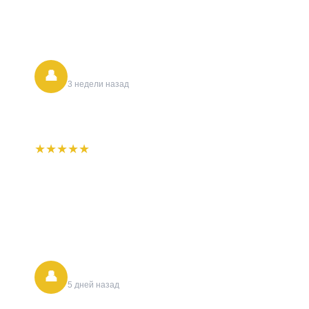
Blackjack VIP P затягивает, особенно когда идёт
серия. Бонус YohoSlot использовал сразу — условия
честные.
Наталья Р.
👤
3 недели назад
★
★
★
★
★
Наконец-то казино с нормальным RTP на
блэкджеке. 99.29% — это не маркетинг, это
реальная разница на длинной дистанции. YohoSlot
стал моей основной платформой для live-игр в 2026
году.
Игорь М.
👤
5 дней назад