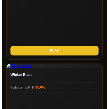
PLAY
Wicket Blast
95.0%
Turbogames
RTP: