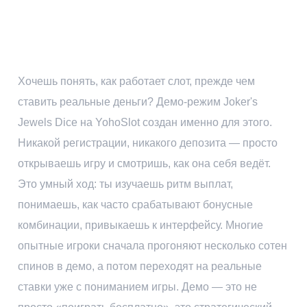
Попробуй демо Joker's Jewels Dice —
без риска
Хочешь понять, как работает слот, прежде чем
ставить реальные деньги? Демо-режим Joker's
Jewels Dice на YohoSlot создан именно для этого.
Никакой регистрации, никакого депозита — просто
открываешь игру и смотришь, как она себя ведёт.
Это умный ход: ты изучаешь ритм выплат,
понимаешь, как часто срабатывают бонусные
комбинации, привыкаешь к интерфейсу. Многие
опытные игроки сначала прогоняют несколько сотен
спинов в демо, а потом переходят на реальные
ставки уже с пониманием игры. Демо — это не