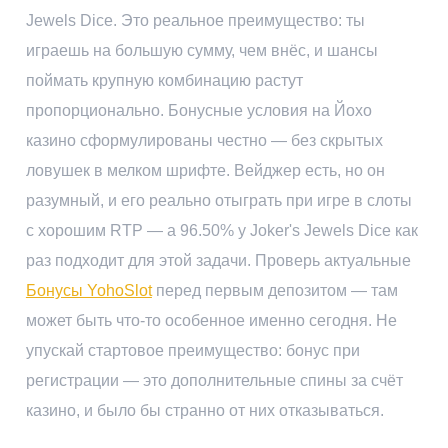
Jewels Dice. Это реальное преимущество: ты
играешь на большую сумму, чем внёс, и шансы
поймать крупную комбинацию растут
пропорционально. Бонусные условия на Йохо
казино сформулированы честно — без скрытых
ловушек в мелком шрифте. Вейджер есть, но он
разумный, и его реально отыграть при игре в слоты
с хорошим RTP — а 96.50% у Joker's Jewels Dice как
раз подходит для этой задачи. Проверь актуальные
Бонусы YohoSlot
перед первым депозитом — там
может быть что-то особенное именно сегодня. Не
упускай стартовое преимущество: бонус при
регистрации — это дополнительные спины за счёт
казино, и было бы странно от них отказываться.