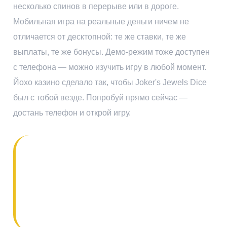
несколько спинов в перерыве или в дороге.
Мобильная игра на реальные деньги ничем не
отличается от десктопной: те же ставки, те же
выплаты, те же бонусы. Демо-режим тоже доступен
с телефона — можно изучить игру в любой момент.
Йохо казино сделало так, чтобы Joker's Jewels Dice
был с тобой везде. Попробуй прямо сейчас —
достань телефон и открой игру.
🎲 Joker's Jewels Dice от Pragmatic Play — RTP
96.50%, волатильность 4/6. Демо доступно без
регистрации. Реальные деньги — после быстрой
регистрации на YohoSlot. Бонус для новых
игроков активируется при первом депозите. Не
откладывай — крути прямо сейчас!