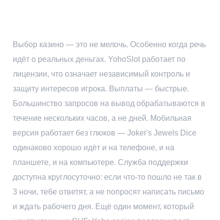
Почему YohoSlot — правильный выбор
для игры в 2026 году
Выбор казино — это не мелочь. Особенно когда речь
идёт о реальных деньгах. YohoSlot работает по
лицензии, что означает независимый контроль и
защиту интересов игрока. Выплаты — быстрые.
Большинство запросов на вывод обрабатываются в
течение нескольких часов, а не дней. Мобильная
версия работает без глюков — Joker's Jewels Dice
одинаково хорошо идёт и на телефоне, и на
планшете, и на компьютере. Служба поддержки
доступна круглосуточно: если что-то пошло не так в
3 ночи, тебе ответят, а не попросят написать письмо
и ждать рабочего дня. Ещё один момент, который