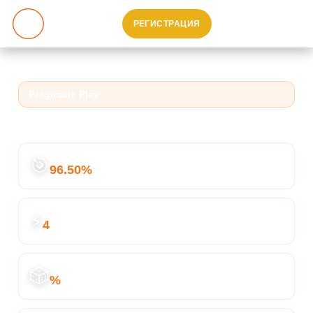
РЕГИСТРАЦИЯ
Pragmatic Play
JOKER'S JEWELS DICE
RTP
🎯
96.50%
ВОЛАТИЛЬНОСТЬ
⚡
4
ЧАСТОТА ВЫИГРЫША
🎲
%