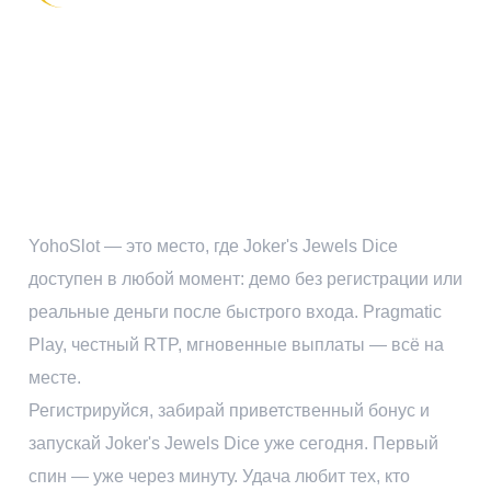
Готов крутить Joker's
Jewels Dice? Начни сейчас
YohoSlot — это место, где Joker's Jewels Dice
доступен в любой момент: демо без регистрации или
реальные деньги после быстрого входа. Pragmatic
Play, честный RTP, мгновенные выплаты — всё на
месте.
Регистрируйся, забирай приветственный бонус и
запускай Joker's Jewels Dice уже сегодня. Первый
спин — уже через минуту. Удача любит тех, кто