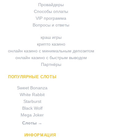
Провайдеры
Способы оплаты
VIP программа
Вопросы и ответы
демо игры онлайн играть бесплатно
краш игры
крипто казино
онлайн казино с минимальным депозитом
онлайн казино с быстрым выводом
Партнёры
ПОПУЛЯРНЫЕ СЛОТЫ
Sweet Bonanza
White Rabbit
Starburst
Black Wolf
Mega Joker
Слоты →
ИНФОРМАЦИЯ