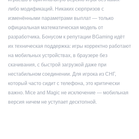
либо модификаций. Никаких сюрпризов с
изменёнными параметрами выплат — только
официальная математическая модель от
разработчика. Бонусом к репутации BGaming идёт
их техническая поддержка: игры корректно работают
на мобильных устройствах, в браузере без
скачивания, с быстрой загрузкой даже при
нестабильном соединении. Для игрока из СНГ,
который часто сидит с телефона, это критически
важно. Mice and Magic не исключение — мобильная
версия ничем не уступает десктопной.
Технические характеристики: RTP,
волатильность и сетка