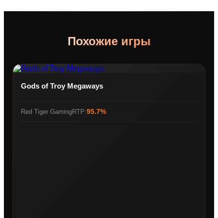
Похожие игры
Gods of Troy Megaways
95.7%
Red Tiger Gaming
RTP: