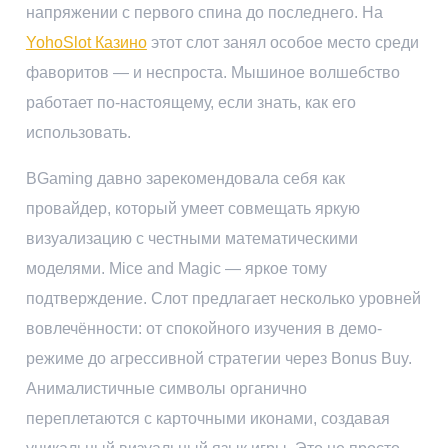
напряжении с первого спина до последнего. На
YohoSlot Казино
этот слот занял особое место среди
фаворитов — и неспроста. Мышиное волшебство
работает по-настоящему, если знать, как его
использовать.
BGaming давно зарекомендовала себя как
провайдер, который умеет совмещать яркую
визуализацию с честными математическими
моделями. Mice and Magic — яркое тому
подтверждение. Слот предлагает несколько уровней
вовлечённости: от спокойного изучения в демо-
режиме до агрессивной стратегии через Bonus Buy.
Анималистичные символы органично
переплетаются с карточными иконами, создавая