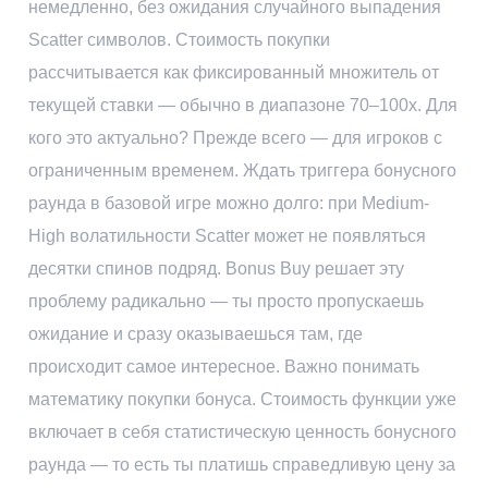
немедленно, без ожидания случайного выпадения
Scatter символов. Стоимость покупки
рассчитывается как фиксированный множитель от
текущей ставки — обычно в диапазоне 70–100x. Для
кого это актуально? Прежде всего — для игроков с
ограниченным временем. Ждать триггера бонусного
раунда в базовой игре можно долго: при Medium-
High волатильности Scatter может не появляться
десятки спинов подряд. Bonus Buy решает эту
проблему радикально — ты просто пропускаешь
ожидание и сразу оказываешься там, где
происходит самое интересное. Важно понимать
математику покупки бонуса. Стоимость функции уже
включает в себя статистическую ценность бонусного
раунда — то есть ты платишь справедливую цену за