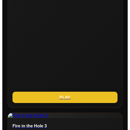
PLAY
Fire in the Hole 3