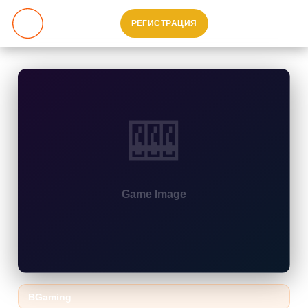
РЕГИСТРАЦИЯ
BGaming