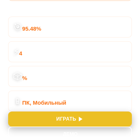
MICE AND MAGIC
RTP
🎯
95.48%
ВОЛАТИЛЬНОСТЬ
⚡
4
ЧАСТОТА ВЫИГРЫША
🎲
%
ПЛАТФОРМЫ
📱
ПК, Мобильный
ИГРАТЬ
ДЕМО