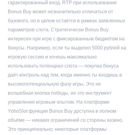
гарантированный вход. RTP при использовании
Bonus Buy может незначительно отличаться от
базового, но в целом остаётся в рамках заявленных
параметров слота. Стратегически Bonus Buy
интересен при игре с фиксированным бюджетом на
бонусы. Например, если ты выделил 5000 рублей на
игровую сессию и хочешь максимально
использовать потенциал слота — покупка бонуса
даёт контроль над тем, когда именно ты входишь в
высокопотенциальную фазу игры. Это не
волшебная кнопка победы, но это инструмент
управления игровым опытом. На платформе
YohoSlot функция Bonus Buy доступна в полном
объёме — никаких ограничений со стороны казино.
Это принципиально: некоторые платформы