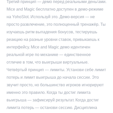
Третий принцип — демо перед реальными деньгами.
Mice and Magic бесплатно доступен в демо-режиме
на YohoSlot. Используй это. Демо-версия — не
просто развлечение, это полноценный тренажёр. Ты
изучаешь ритм выпадения бонусов, тестируешь
реакцию на разные уровни ставок, привыкаешь к
интерфейсу. Mice and Magic демо идентичен
реальной игре по механике — единственное
отличие в том, что выигрыши виртуальные.
Четвёртый принцип — лимиты. Установи себе лимит
потерь и лимит выигрыша до начала сессии. Это
звучит просто, но большинство игроков игнорируют
именно это правило. Когда ты достиг лимита
выигрыша — зафиксируй результат. Когда достиг
лимита потерь — останови сессию. Дисциплина