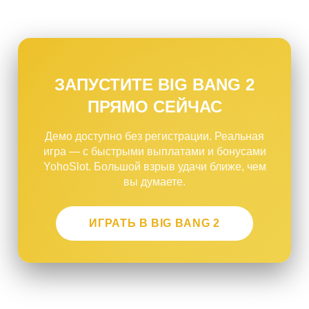
ЗАПУСТИТЕ BIG BANG 2
ПРЯМО СЕЙЧАС
Демо доступно без регистрации. Реальная
игра — с быстрыми выплатами и бонусами
YohoSlot. Большой взрыв удачи ближе, чем
вы думаете.
ИГРАТЬ В BIG BANG 2