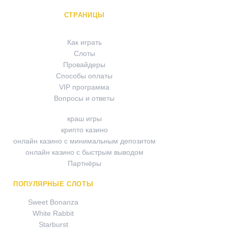
СТРАНИЦЫ
ТОП Казино
Как играть
Слоты
Провайдеры
Способы оплаты
VIP программа
Вопросы и ответы
демо игры онлайн играть бесплатно
краш игры
крипто казино
онлайн казино с минимальным депозитом
онлайн казино с быстрым выводом
Партнёры
ПОПУЛЯРНЫЕ СЛОТЫ
Sweet Bonanza
White Rabbit
Starburst