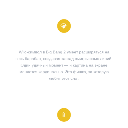
💎
Расширяющийся Wild
Wild-символ в Big Bang 2 умеет расширяться на
весь барабан, создавая каскад выигрышных линий.
Один удачный момент — и картина на экране
меняется кардинально. Это фишка, за которую
любят этот слот.
📱