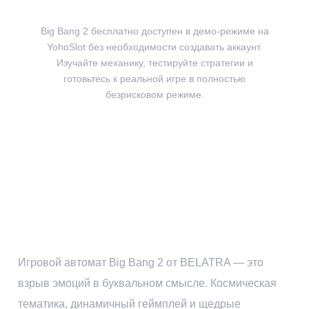
Демо без регистрации
Big Bang 2 бесплатно доступен в демо-режиме на
YohoSlot без необходимости создавать аккаунт.
Изучайте механику, тестируйте стратегии и
готовьтесь к реальной игре в полностью
безрисковом режиме.
Слот Big Bang 2: играть в
YohoSlot Casino
Игровой автомат Big Bang 2 от BELATRA — это
взрыв эмоций в буквальном смысле. Космическая
тематика, динамичный геймплей и щедрые