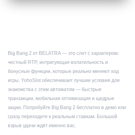
Начните играть в Big Bang
2 на YohoSlot прямо сейчас
Big Bang 2 от BELATRA — это слот с характером:
честный RTP, интригующая волатильность и
бонусные функции, которые реально меняют ход
игры. YohoSlot обеспечивает лучшие условия для
знакомства с этим автоматом — быстрые
транзакции, мобильная оптимизация и щедрые
акции. Попробуйте Big Bang 2 бесплатно в демо или
сразу переходите к реальным ставкам. Большой
взрыв удачи ждёт именно вас.